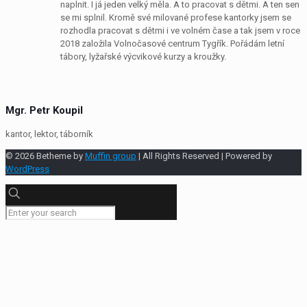
naplnit. I já jeden velký měla. A to pracovat s dětmi. A ten sen
se mi splnil. Kromě své milované profese kantorky jsem se
rozhodla pracovat s dětmi i ve volném čase a tak jsem v roce
2018 založila Volnočasové centrum Tygřík. Pořádám letní
tábory, lyžařské výcvikové kurzy a kroužky.
Mgr. Petr Koupil
kantor, lektor, táborník
© 2026 Betheme by
Muffin group
| All Rights Reserved | Powered by
WordPress